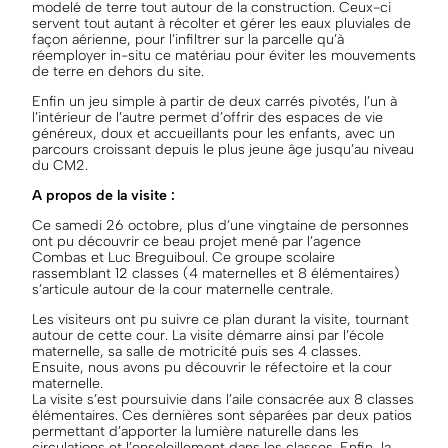
modelé de terre tout autour de la construction. Ceux-ci
servent tout autant à récolter et gérer les eaux pluviales de
façon aérienne, pour l’infiltrer sur la parcelle qu’à
réemployer in-situ ce matériau pour éviter les mouvements
de terre en dehors du site.
Enfin un jeu simple à partir de deux carrés pivotés, l’un à
l’intérieur de l’autre permet d’offrir des espaces de vie
généreux, doux et accueillants pour les enfants, avec un
parcours croissant depuis le plus jeune âge jusqu’au niveau
du CM2.
A propos de la visite :
Ce samedi 26 octobre, plus d’une vingtaine de personnes
ont pu découvrir ce beau projet mené par l’agence
Combas et Luc Breguiboul. Ce groupe scolaire
rassemblant 12 classes (4 maternelles et 8 élémentaires)
s’articule autour de la cour maternelle centrale.
Les visiteurs ont pu suivre ce plan durant la visite, tournant
autour de cette cour. La visite démarre ainsi par l’école
maternelle, sa salle de motricité puis ses 4 classes.
Ensuite, nous avons pu découvrir le réfectoire et la cour
maternelle.
La visite s’est poursuivie dans l’aile consacrée aux 8 classes
élémentaires. Ces dernières sont séparées par deux patios
permettant d’apporter la lumière naturelle dans les
circulations et l’ensoleillement dans les classes. Enfin, la