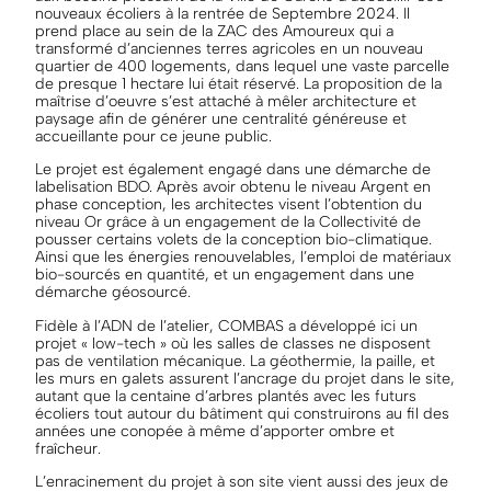
nouveaux écoliers à la rentrée de Septembre 2024. Il
prend place au sein de la ZAC des Amoureux qui a
transformé d’anciennes terres agricoles en un nouveau
quartier de 400 logements, dans lequel une vaste parcelle
de presque 1 hectare lui était réservé. La proposition de la
maîtrise d’oeuvre s’est attaché à mêler architecture et
paysage afin de générer une centralité généreuse et
accueillante pour ce jeune public.
Le projet est également engagé dans une démarche de
labelisation BDO. Après avoir obtenu le niveau Argent en
phase conception, les architectes visent l’obtention du
niveau Or grâce à un engagement de la Collectivité de
pousser certains volets de la conception bio-climatique.
Ainsi que les énergies renouvelables, l’emploi de matériaux
bio-sourcés en quantité, et un engagement dans une
démarche géosourcé.
Fidèle à l’ADN de l’atelier, COMBAS a développé ici un
projet « low-tech » où les salles de classes ne disposent
pas de ventilation mécanique. La géothermie, la paille, et
les murs en galets assurent l’ancrage du projet dans le site,
autant que la centaine d’arbres plantés avec les futurs
écoliers tout autour du bâtiment qui construirons au fil des
années une conopée à même d’apporter ombre et
fraîcheur.
L’enracinement du projet à son site vient aussi des jeux de