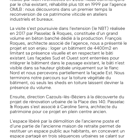
par le chai existant, réhabilité plus tôt en 1999 par l’agence
OMLB : nous découvrons dans un premier temps la
reconversion de ce patrimoine viticole en ateliers
industriels et bureaux.
La visite s’est poursuivie dans l’extension (le NBT) réalisée
en 2017 par Passelac & Roques, constituée d’un grand
volume en béton banché dédié à la production. François
Roques, architecte associé de l’agence, nous a présenté le
projet et son enjeu : loger un bâtiment de 4400m2 en
limitant sa présence visuelle et en respectant le bâti
existant. Les façades Sud et Ouest sont enterrées pour
intégrer le bâtiment dans le paysage existant, le bâti n’est
visible dans sa hauteur globale uniquement sur le flanc
Nord et nous percevons partiellement la façade Est. Nous
terminons notre parcours sur la toiture végétale du
bâtiment, où seuls les sheds en toiture laissent deviner la
présence du volume.
Ensuite, direction Cazouls-lès-Béziers à la découverte du
projet de rénovation urbaine de la Place des 140. Passelac
& Roques s’est associé à Caroline Serra, architecte du
patrimoine pour ce projet en plein centre ancien.
L’espace libéré par la démolition de l’ancienne poste et
d’une partie de l’ancienne maison de retraite permet de
restituer un espace public aux habitants, en concevant un
espace partagé en trois séquences urbaines se calant sur