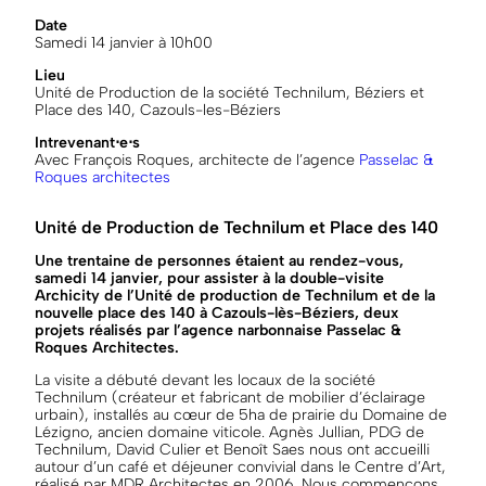
Date
Samedi 14 janvier à 10h00
Lieu
Unité de Production de la société Technilum, Béziers et
Place des 140, Cazouls-les-Béziers
Intrevenant⋅e⋅s
Avec François Roques, architecte de l’agence
Passelac &
Roques architectes
Unité de Production de Technilum et Place des 140
Une trentaine de personnes étaient au rendez-vous,
samedi 14 janvier, pour assister à la double-visite
Archicity de l’Unité de production de Technilum et de la
nouvelle place des 140 à Cazouls-lès-Béziers, deux
projets réalisés par l’agence narbonnaise Passelac &
Roques Architectes.
La visite a débuté devant les locaux de la société
Technilum (créateur et fabricant de mobilier d’éclairage
urbain), installés au cœur de 5ha de prairie du Domaine de
Lézigno, ancien domaine viticole. Agnès Jullian, PDG de
Technilum, David Culier et Benoît Saes nous ont accueilli
autour d’un café et déjeuner convivial dans le Centre d’Art,
réalisé par MDR Architectes en 2006. Nous commençons