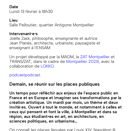
Date
Lundi 13 février à 18h30
Lieu
Salle Pelloutier, quartier Antigone Montpellier
Intervenant⋅e⋅s
Joëlle Zask, philosophe, enseignante et autrice
Jean Planès, architecte, urbaniste, paysagiste et
enseignant à l’ENSAM
Un projet développé par la MAOM, la
ZAT Montpellier
et
TRANS/ZAT, dans le cadre de
Montpellier 2028
, avec la
collaboration de
LOKKO
.
podcast
podcast
Demain, se réunir sur les places publiques
Un temps pour réfléchir aux enjeux de l’espace public en
France et en Europe et imaginer ses transformations par la
création artistique. Un mardi par mois, un thème et deux
invité·es. Ouvert à tout le monde, et notamment à celles et
ceux qui pensent et font la ville, à Montpellier et dans sa
région, aux étudiant•es en art, en architecture, en
sciences politiques, en urbanisme…
On connaît les places léguées par Louis XIV, Napoléon III,