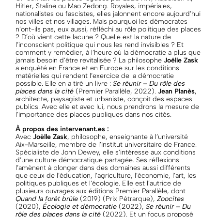
Hitler, Staline ou Mao Zedong. Royales, impériales,
nationalistes ou fascistes, elles jalonnent encore aujourd’hui
nos villes et nos villages. Mais pourquoi les démocrates
n’ont-ils pas, eux aussi, réfléchi au rôle politique des places
? D’où vient cette lacune ? Quelle est la nature de
l’inconscient politique qui nous les rend invisibles ? Et
comment y remédier, à l’heure où la démocratie a plus que
jamais besoin d’être revitalisée ? La philosophe
Joëlle Zask
a enquêté en France et en Europe sur les conditions
matérielles qui rendent l’exercice de la démocratie
possible. Elle en a tiré un livre :
Se réunir – Du rôle des
places dans la cité
(Premier Parallèle, 2022).
Jean Planès
,
architecte, paysagiste et urbaniste, conçoit des espaces
publics. Avec elle et avec lui, nous prendrons la mesure de
l’importance des places publiques dans nos cités.
À propos des intervenant.es :
Avec
Joëlle Zask
, philosophe, enseignante à l’université
Aix-Marseille, membre de l’Institut universitaire de France.
Spécialiste de John Dewey, elle s’intéresse aux conditions
d’une culture démocratique partagée. Ses réflexions
l’amènent à plonger dans des domaines aussi différents
que ceux de l’éducation, l’agriculture, l’économie, l’art, les
politiques publiques et l’écologie. Elle est l’autrice de
plusieurs ouvrages aux éditions Premier Parallèle, dont
Quand la forêt brûle
(2019) (Prix Pétrarque),
Zoocites
(2020),
Écologie et démocratie
(2022),
Se réunir – Du
rôle des places dans la cité
(2022). Et un focus proposé