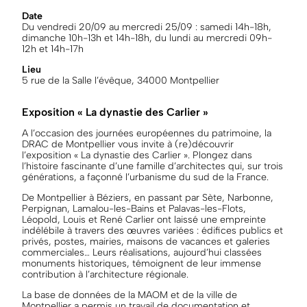
Date
Du vendredi 20/09 au mercredi 25/09 : samedi 14h-18h,
dimanche 10h-13h et 14h-18h, du lundi au mercredi 09h-
12h et 14h-17h
Lieu
5 rue de la Salle l’évêque, 34000 Montpellier
Exposition « La dynastie des Carlier »
A l’occasion des journées européennes du patrimoine, la
DRAC de Montpellier vous invite à (re)découvrir
l’exposition « La dynastie des Carlier ». Plongez dans
l’histoire fascinante d’une famille d’architectes qui, sur trois
générations, a façonné l’urbanisme du sud de la France.
De Montpellier à Béziers, en passant par Sète, Narbonne,
Perpignan, Lamalou-les-Bains et Palavas-les-Flots,
Léopold, Louis et René Carlier ont laissé une empreinte
indélébile à travers des œuvres variées : édifices publics et
privés, postes, mairies, maisons de vacances et galeries
commerciales… Leurs réalisations, aujourd’hui classées
monuments historiques, témoignent de leur immense
contribution à l’architecture régionale.
La base de données de la MAOM et de la ville de
Montpellier a permis un travail de documentation et