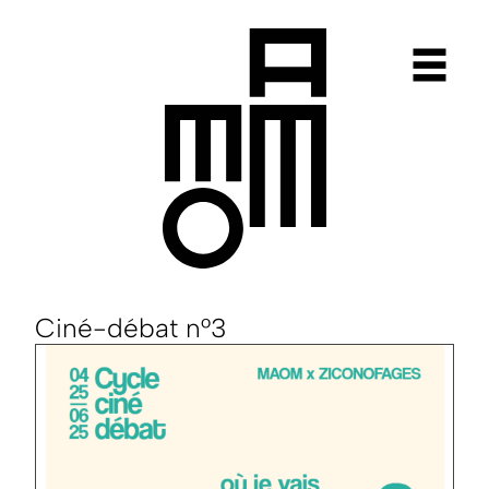
Aller
au
contenu
Ciné-débat n°3