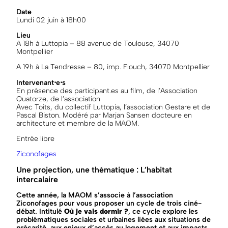
Date
Lundi 02 juin à 18h00
Lieu
A 18h à Luttopia – 88 avenue de Toulouse, 34070
Montpellier
A 19h à La Tendresse – 80, imp. Flouch, 34070 Montpellier
Intervenant⋅e⋅s
En présence des participant.es au film, de l’Association
Quatorze, de l’association
Avec Toits, du collectif Luttopia, l’association Gestare et de
Pascal Biston. Modéré par Marjan Sansen docteure en
architecture et membre de la MAOM.
Entrée libre
Ziconofages
Une projection, une thématique : L’habitat
intercalaire
Cette année, la MAOM s’associe à l’association
Ziconofages pour vous proposer un cycle de trois ciné-
débat. Intitulé
Où je vais dormir ?
, ce cycle
explore les
problématiques sociales et urbaines liées aux situations de
précarité, aux enjeux d’accès au logement et aux impacts